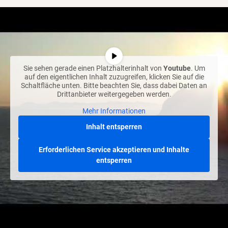
Sie sehen gerade einen Platzhalterinhalt von
Youtube
. Um
auf den eigentlichen Inhalt zuzugreifen, klicken Sie auf die
Schaltfläche unten. Bitte beachten Sie, dass dabei Daten an
Drittanbieter weitergegeben werden.
Mehr Informationen
Inhalt entsperren
Erforderlichen Service akzeptieren und Inhalte
entsperren