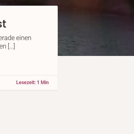
st
gerade einen
en […]
Lesezeit: 1 Min